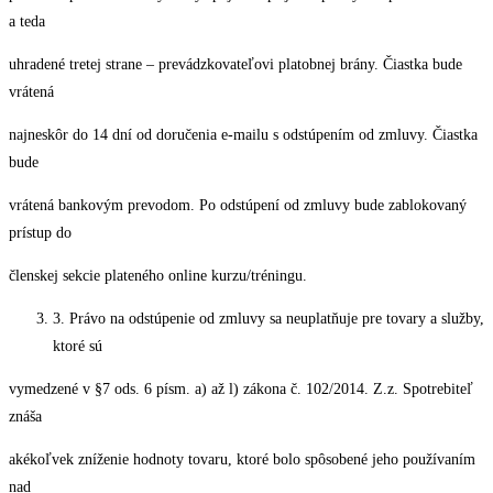
a teda
uhradené tretej strane – prevádzkovateľovi platobnej brány. Čiastka bude
vrátená
najneskôr do 14 dní od doručenia e-mailu s odstúpením od zmluvy. Čiastka
bude
vrátená bankovým prevodom. Po odstúpení od zmluvy bude zablokovaný
prístup do
členskej sekcie plateného online kurzu/tréningu.
3. Právo na odstúpenie od zmluvy sa neuplatňuje pre tovary a služby,
ktoré sú
vymedzené v §7 ods. 6 písm. a) až l) zákona č. 102/2014. Z.z. Spotrebiteľ
znáša
akékoľvek zníženie hodnoty tovaru, ktoré bolo spôsobené jeho používaním
nad