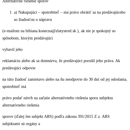
Alternatívne riešenie sporov
a) Nakupujúci – spotrebiteľ – má právo obrátiť sa na predávajúceho
so žiadosťou o nápravu
(e-mailom na bibiana.konecna@zlatystred.sk ), ak nie je spokojný so
spôsobom, ktorým predávajúci
vybavil jeho
reklamáciu alebo ak sa domnieva, že predávajúci porušil jeho práva. Ak
predávajúci odpovie
na túto žiadosť zamietavo alebo na ňu neodpovie do 30 dní od jej odoslania,
spotrebiteľ má
právo podať návrh na začatie alternatívneho riešenia sporu subjektu
alternatívneho riešenia
sporov (ďalej len subjekt ARS) podľa zákona 391/2015 Z.z. ARS
subjektami sú orgány a