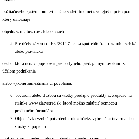
počítačového systému umiestneného v sieti internet s verejným prístupom,
ktorý umožňuje
objednávanie tovarov alebo služieb.
Pre účely zákona č. 102/2014 Z. z. sa spotrebiteľom rozumie fyzická
alebo právnická
osoba, ktorá nenakupuje tovar pre účely jeho predaja iným osobám, za
účelom podnikania
alebo výkonu zamestnania či povolania.
Tovarom alebo službou sú všetky predajné produkty zverejnené na
stránke www.zlatystred.sk, ktoré možno zakúpiť pomocou
predajného formulára.
Objednávka vzniká potvrdením objednávky vybraného tovaru alebo
služby kupujúcim
vrátane kompletného vyplnenia objednávkového formulára.