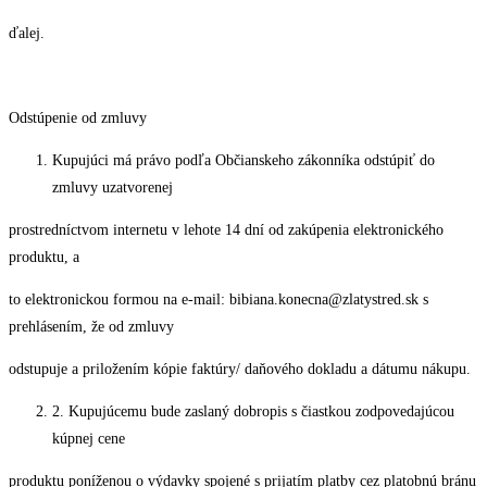
ďalej.
Odstúpenie od zmluvy
Kupujúci má právo podľa Občianskeho zákonníka odstúpiť do
zmluvy uzatvorenej
prostredníctvom internetu v lehote 14 dní od zakúpenia elektronického
produktu, a
to elektronickou formou na e-mail: bibiana.konecna@zlatystred.sk s
prehlásením, že od zmluvy
odstupuje a priložením kópie faktúry/ daňového dokladu a dátumu nákupu.
2. Kupujúcemu bude zaslaný dobropis s čiastkou zodpovedajúcou
kúpnej cene
produktu poníženou o výdavky spojené s prijatím platby cez platobnú bránu