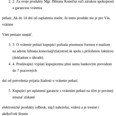
2. Za svoje produkty Mgr. Bibiana Konečná ručí zárukou spokojnosti
a garanciou vrátenia
peňazí. Ak do 14 dní od zaplatenia zistíte, že tento produkt nie je pre Vás,
vrátime
Vám peniaze naspäť.
3. O vrátenie peňazí kupujúci požiada písomnou formou e-mailom
na adresu bibiana.konecna@zlatystred.sk spolu s priloženou faktúrou
(dokladom o úhrade).
4. Predávajúci vyplatí kupujúcemu plnú sumu bankovým prevodom
do 7 pracovných
dní od potvrdenia prijatia žiadosti o vrátenie peňazí.
Kupujúci pri uplatnení garancie s vrátením peňazí na účet je povinný
zmazať získané
elektronické produkty (eBook, mp3 nahrávku, video) a je trestné i
akékoľvek šírenie