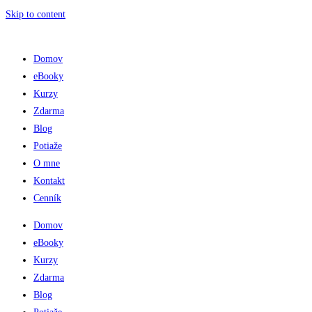
Skip to content
Domov
eBooky
Kurzy
Zdarma
Blog
Potiaže
O mne
Kontakt
Cenník
Domov
eBooky
Kurzy
Zdarma
Blog