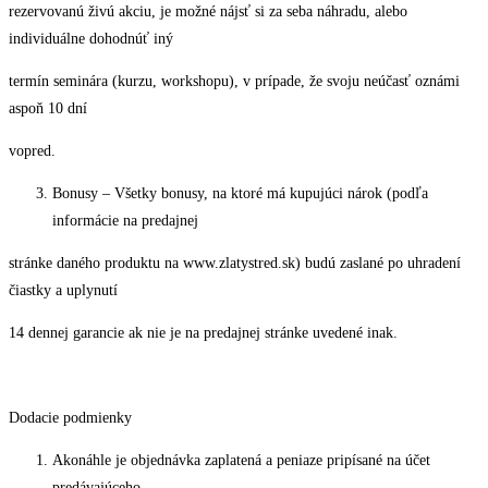
rezervovanú živú akciu, je možné nájsť si za seba náhradu, alebo
individuálne dohodnúť iný
termín seminára (kurzu, workshopu), v prípade, že svoju neúčasť oznámi
aspoň 10 dní
vopred.
Bonusy – Všetky bonusy, na ktoré má kupujúci nárok (podľa
informácie na predajnej
stránke daného produktu na www.zlatystred.sk) budú zaslané po uhradení
čiastky a uplynutí
14 dennej garancie ak nie je na predajnej stránke uvedené inak.
Dodacie podmienky
Akonáhle je objednávka zaplatená a peniaze pripísané na účet
predávajúceho,