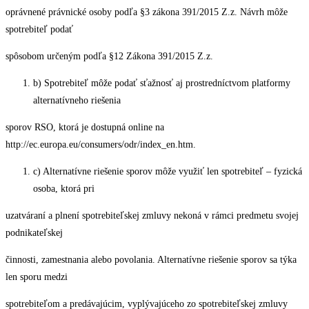
oprávnené právnické osoby podľa §3 zákona 391/2015 Z.z. Návrh môže
spotrebiteľ podať
spôsobom určeným podľa §12 Zákona 391/2015 Z.z.
b) Spotrebiteľ môže podať sťažnosť aj prostredníctvom platformy
alternatívneho riešenia
sporov RSO, ktorá je dostupná online na
http://ec.europa.eu/consumers/odr/index_en.htm.
c) Alternatívne riešenie sporov môže využiť len spotrebiteľ – fyzická
osoba, ktorá pri
uzatváraní a plnení spotrebiteľskej zmluvy nekoná v rámci predmetu svojej
podnikateľskej
činnosti, zamestnania alebo povolania. Alternatívne riešenie sporov sa týka
len sporu medzi
spotrebiteľom a predávajúcim, vyplývajúceho zo spotrebiteľskej zmluvy