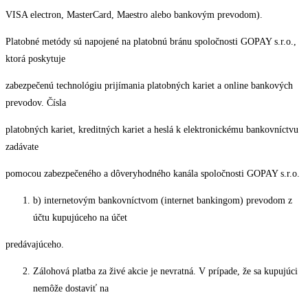
VISA electron, MasterCard, Maestro alebo bankovým prevodom).
Platobné metódy sú napojené na platobnú bránu spoločnosti GOPAY s.r.o.,
ktorá poskytuje
zabezpečenú technológiu prijímania platobných kariet a online bankových
prevodov. Čísla
platobných kariet, kreditných kariet a heslá k elektronickému bankovníctvu
zadávate
pomocou zabezpečeného a dôveryhodného kanála spoločnosti GOPAY s.r.o.
b) internetovým bankovníctvom (internet bankingom) prevodom z
účtu kupujúceho na účet
predávajúceho.
Zálohová platba za živé akcie je nevratná. V prípade, že sa kupujúci
nemôže dostaviť na